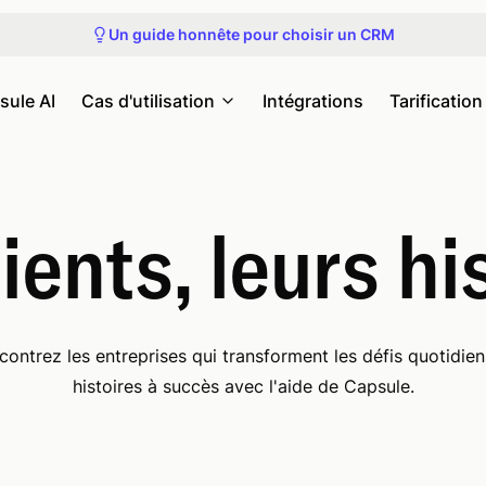
Participez à la prochaine visite du produit
Un guide honnête pour choisir un CRM
Découvrez nos prochains webinaires et événements
Obtenez un accès anticipé à Capsule MCP
Participez à la prochaine visite du produit
sule AI
Cas d'utilisation
Intégrations
Tarification
ients, leurs hi
contrez les entreprises qui transforment les défis quotidien
histoires à succès avec l'aide de Capsule.