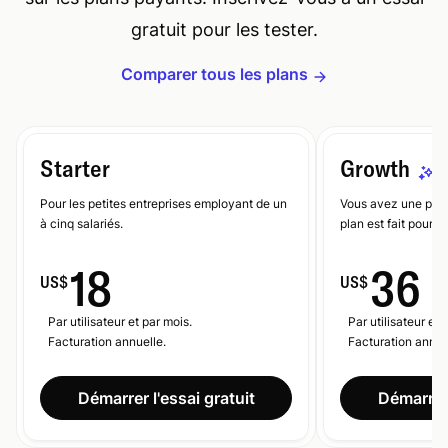
gratuit pour les tester.
Comparer tous les plans
Starter
Growth
O
Pour les petites entreprises employant de un
Vous avez une peti
à cinq salariés.
plan est fait pour v
18
36
US$
US$
Par utilisateur et par mois.
Par utilisateur et 
Facturation annuelle.
Facturation annue
Démarrer l'essai gratuit
Démarrer 