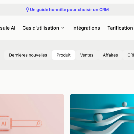
Participez à la prochaine visite du produit
Un guide honnête pour choisir un CRM
Découvrez nos prochains webinaires et événements
Obtenez un accès anticipé à Capsule MCP
Participez à la prochaine visite du produit
sule AI
Cas d'utilisation
Intégrations
Tarification
Dernières nouvelles
Produit
Ventes
Affaires
CR