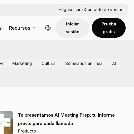
Hágase socio
Contacto de ventas
Iniciar
Prueba
s
Recursos
sesión
gratis
M
Marketing
Cultura
Seminarios en línea
AI
Te presentamos AI Meeting Prep: tu informe
previo para cada llamada
Producto