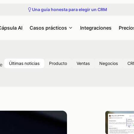
Únete al próximo recorrido del producto
Una guía honesta para elegir un CRM
Consulta nuestros próximos seminarios web y eventos
Obtén acceso anticipado a Capsule MCP
Únete al próximo recorrido del producto
Cápsula AI
Casos prácticos
Integraciones
Precio
Últimas noticias
Producto
Ventas
Negocios
CR
de