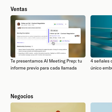
Ventas
4 señales 
Te presentamos AI Meeting Prep: tu
único emb
informe previo para cada llamada
Negocios