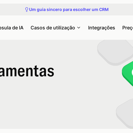
Participe do próximo tour do produto
Um guia sincero para escolher um CRM
Veja nossos próximos webinars e eventos
Obtenha acesso antecipado ao Capsule MCP
Participe do próximo tour do produto
sula de IA
Casos de utilização
Integrações
Preç
ramentas