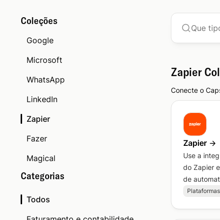
Coleções
Google
Microsoft
Zapier
Co
WhatsApp
Conecte o Caps
LinkedIn
Zapier
Fazer
Zapier
Use a inte
Magical
do Zapier 
Categorias
de automati
Plataformas
Todos
Faturamento e contabilidade