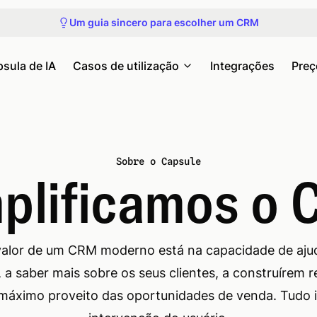
Participe do próximo tour do produto
Um guia sincero para escolher um CRM
Veja nossos próximos webinars e eventos
Obtenha acesso antecipado ao Capsule MCP
Participe do próximo tour do produto
sula de IA
Casos de utilização
Integrações
Preç
Sobre o Capsule
plificamos o
valor de um CRM moderno está na capacidade de ajud
 a saber mais sobre os seus clientes, a construírem 
 o máximo proveito das oportunidades de venda. Tudo 