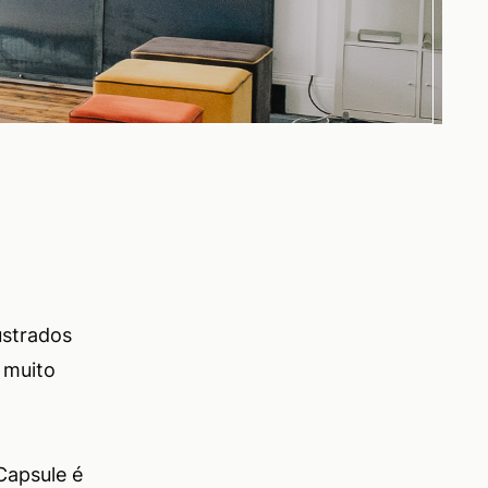
ustrados
 muito
Capsule é