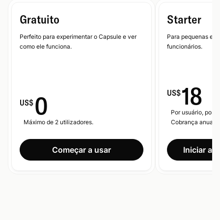
Gratuito
Starter
Perfeito para experimentar o Capsule e ver
Para pequenas emp
como ele funciona.
funcionários.
18
US$
0
US$
Por usuário, por m
Máximo de 2 utilizadores.
Cobrança anual.
Começar a usar
Iniciar av