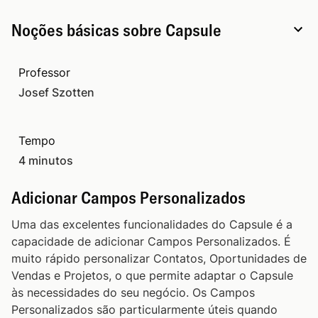
Noções básicas sobre Capsule
Importando Contatos
03:49
Professor
Josef Szotten
Importando Oportunidades
03:35
Tempo
Organizando Registros
04:29
4 minutos
Adicionar Campos Personalizados
04:25
Adicionar Campos Personalizados
Uma das excelentes funcionalidades do Capsule é a
Armazene seus e-mails
01:56
capacidade de adicionar Campos Personalizados. É
muito rápido personalizar Contatos, Oportunidades de
Envio de E-mail e Modelos de E-mail
05:40
Vendas e Projetos, o que permite adaptar o Capsule
às necessidades do seu negócio. Os Campos
Personalizados são particularmente úteis quando
Adicionar Novos Usuários: Plano Inicial
02:49