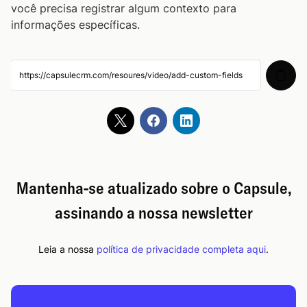
você precisa registrar algum contexto para
informações específicas.
Gerencie seu Pipeline de Vendas
09:07
Gerencie seus Projetos
15:16
Complemento do Gmail
05:58
Complemento do Microsoft Outlook
08:49
Mantenha-se atualizado sobre o Capsule,
Integração com o Calendário do Outlook
08:23
assinando a nossa newsletter
Configuração de Integração Xero
07:45
Leia a nossa
política de privacidade completa aqui
.