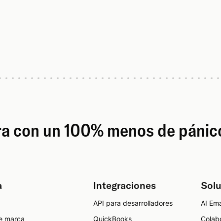
ora con un 100% menos de pánic
a
Integraciones
Sol
API para desarrolladores
AI Ema
e marca
QuickBooks
Colab