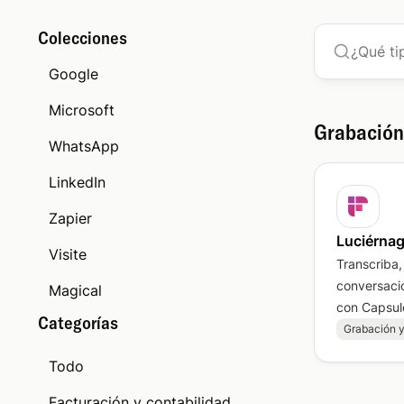
Colecciones
Google
Microsoft
Grabación
WhatsApp
LinkedIn
Zapier
Luciérna
Visite
Transcriba,
conversaci
Magical
con Capsule
Categorías
Grabación y
Todo
Facturación y contabilidad