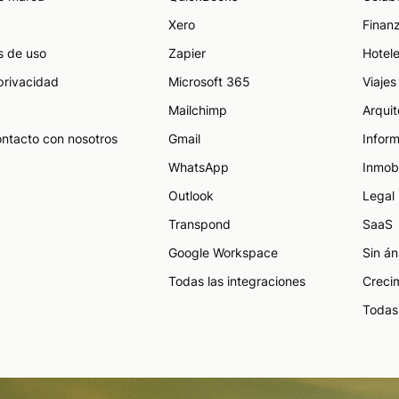
Xero
Finan
s de uso
Zapier
Hotele
 privacidad
Microsoft 365
Viajes
Mailchimp
Arquit
ontacto con nosotros
Gmail
Inform
WhatsApp
Inmobi
Outlook
Legal
Transpond
SaaS
Google Workspace
Sin án
Todas las integraciones
Creci
Todas 