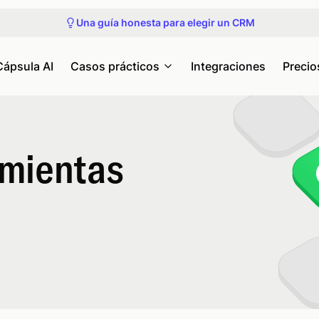
Únete al próximo recorrido del producto
Una guía honesta para elegir un CRM
Consulta nuestros próximos seminarios web y eventos
Obtén acceso anticipado a Capsule MCP
Únete al próximo recorrido del producto
Cápsula AI
Casos prácticos
Integraciones
Precio
amientas