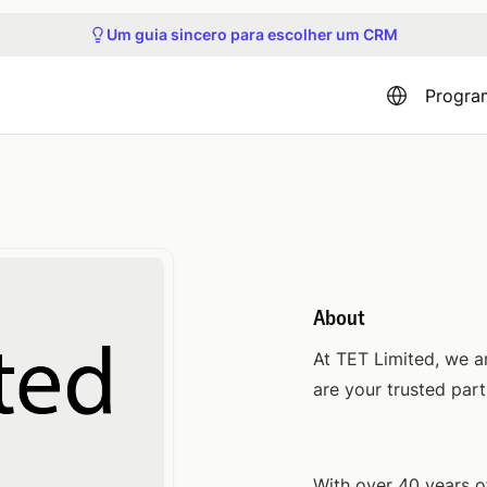
Participe do próximo tour do produto
Um guia sincero para escolher um CRM
Veja nossos próximos webinars e eventos
Obtenha acesso antecipado ao Capsule MCP
Participe do próximo tour do produto
Progra
About
At TET Limited, we a
are your trusted part
With over 40 years o