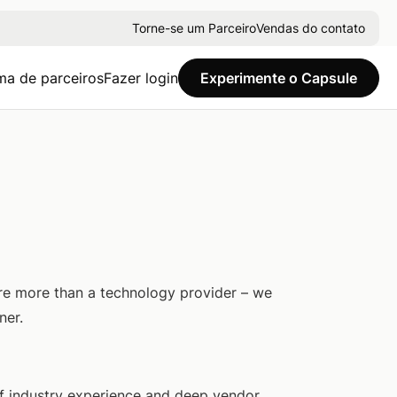
Torne-se um Parceiro
Vendas do contato
ma de parceiros
Fazer login
Experimente o Capsule
re more than a technology provider – we
ner.
f industry experience and deep vendor