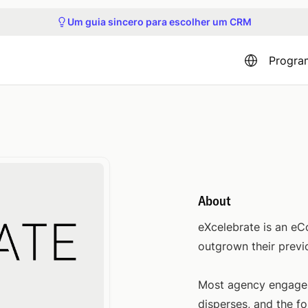
Participe do próximo tour do produto
Um guia sincero para escolher um CRM
Veja nossos próximos webinars e eventos
Obtenha acesso antecipado ao Capsule MCP
Participe do próximo tour do produto
Progra
About
eXcelebrate is an e
outgrown their previ
Most agency engageme
disperses, and the fo