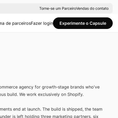
Torne-se um Parceiro
Vendas do contato
ma de parceiros
Fazer login
Experimente o Capsule
Commerce agency for growth-stage brands who've
ous build. We work exclusively on Shopify.
nts end at launch. The build is shipped, the team
under is left holding three marketing partners, six