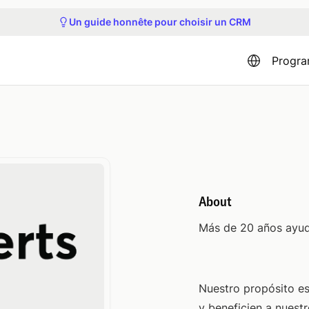
Participez à la prochaine visite du produit
Un guide honnête pour choisir un CRM
Découvrez nos prochains webinaires et événements
Obtenez un accès anticipé à Capsule MCP
Participez à la prochaine visite du produit
Progra
About
Más de 20 años ayud
Nuestro propósito es
y beneficien a nuestr